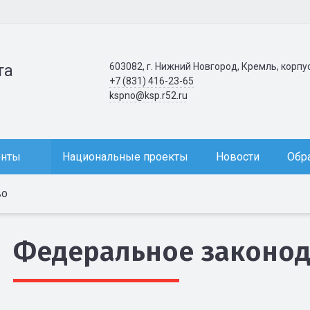
603082, г. Нижний Новгород, Кремль, корпу
та
+7 (831) 416-23-65
kspno@ksp.r52.ru
енты
Национальные проекты
Новости
Обр
во
Федеральное законод