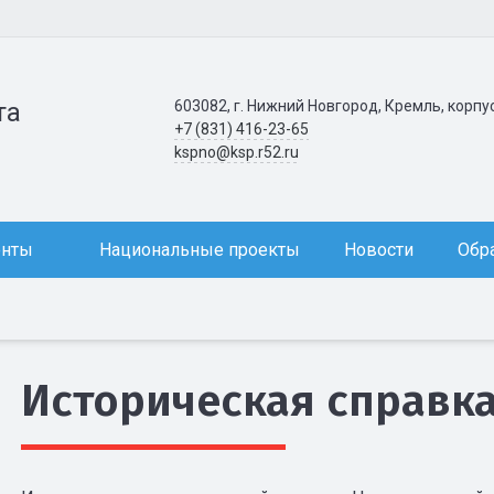
603082, г. Нижний Новгород, Кремль, корпу
та
+7 (831) 416-23-65
kspno@ksp.r52.ru
енты
Национальные проекты
Новости
Обр
Историческая справк