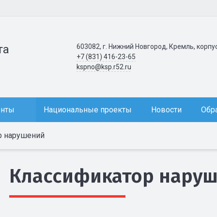
603082, г. Нижний Новгород, Кремль, корпу
та
+7 (831) 416-23-65
kspno@ksp.r52.ru
енты
Национальные проекты
Новости
Обр
р нарушений
Классификатор нару