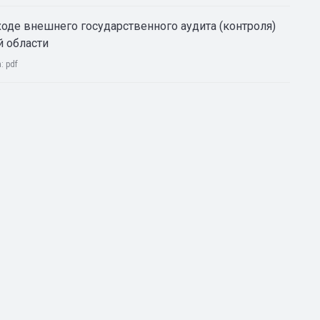
оде внешнего государственного аудита (контроля)
й области
а:
pdf