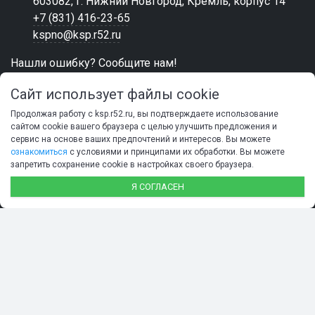
603082, г. Нижний Новгород, Кремль, корпус 14
+7 (831) 416-23-65
kspno@ksp.r52.ru
Нашли ошибку? Сообщите нам!
Выделите и нажмите Ctr+Enter
Сайт использует файлы cookie
Продолжая работу с ksp.r52.ru, вы подтверждаете использование
МЕНЮ
сайтом cookie вашего браузера с целью улучшить предложения и
сервис на основе ваших предпочтений и интересов. Вы можете
Главная
ознакомиться
с условиями и принципами их обработки. Вы можете
О контрольно-счетной палате
запретить сохранение cookie в настройках своего браузера.
Деятельность
Я СОГЛАСЕН
Документы
Национальный проекты
Противодействие коррупции
Новости
Обращения граждан
Контакты
Карта сайта
Положение об обработке и защите