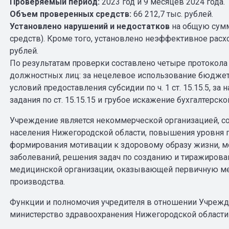
Проверяемый период:
2023 год и 9 месяцев 2024 года.
Объем проверенных средств:
66 212,7 тыс. рублей.
Установлено нарушений и недостатков
на общую сумму
средств). Кроме того, установлено неэффективное расх
рублей.
По результатам проверки составлено четыре протокола
должностных лиц: за нецелевое использование бюджетн
условий предоставления субсидии по ч. 1 ст. 15.15.5, 
задания по ст. 15.15.15 и грубое искажение бухгалтерской
Учреждение является некоммерческой организацией, со
населения Нижегородской области, повышения уровня г
формирования мотивации к здоровому образу жизни, м
заболеваний, решения задач по созданию и тиражиров
медицинской организации, оказывающей первичную м
производства.
Функции и полномочия учредителя в отношении Учрежд
министерство здравоохранения Нижегородской области 