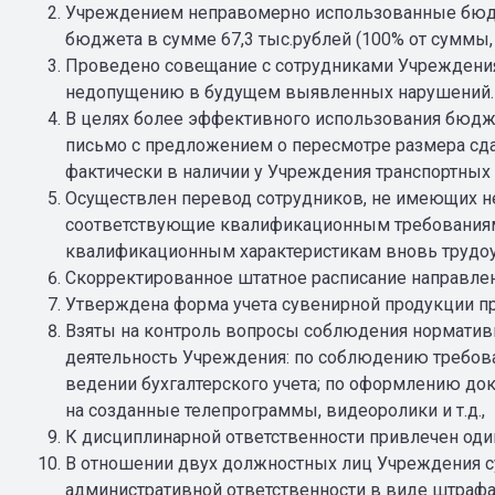
Учреждением неправомерно использованные бюдж
бюджета в сумме 67,3 тыс.рублей (100% от суммы
Проведено совещание с сотрудниками Учреждения
недопущению в будущем выявленных нарушений
В целях более эффективного использования бюдж
письмо с предложением о пересмотре размера сд
фактически в наличии у Учреждения транспортных 
Осуществлен перевод сотрудников, не имеющих н
соответствующие квалификационным требованиям.
квалификационным характеристикам вновь трудо
Скорректированное штатное расписание направлен
Утверждена форма учета сувенирной продукции п
Взяты на контроль вопросы соблюдения нормати
деятельность Учреждения: по соблюдению требова
ведении бухгалтерского учета; по оформлению д
на созданные телепрограммы, видеоролики и т.д.,
К дисциплинарной ответственности привлечен оди
В отношении двух должностных лиц Учреждения с
административной ответственности в виде штрафа 