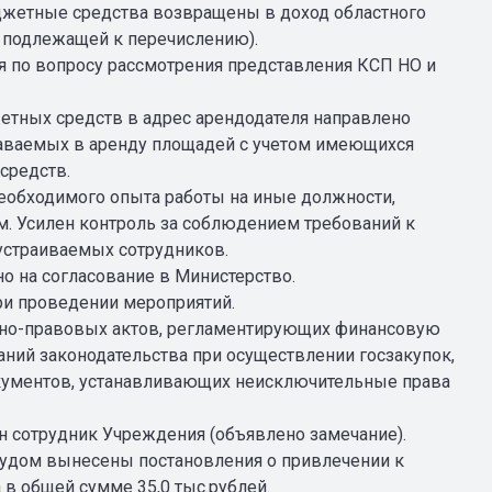
етные средства возвращены в доход областного
, подлежащей к перечислению).
 по вопросу рассмотрения представления КСП НО и
.
етных средств в адрес арендодателя направлено
аваемых в аренду площадей с учетом имеющихся
средств.
еобходимого опыта работы на иные должности,
 Усилен контроль за соблюдением требований к
устраиваемых сотрудников.
о на согласование в Министерство.
ри проведении мероприятий.
вно-правовых актов, регламентирующих финансовую
ний законодательства при осуществлении госзакупок,
окументов, устанавливающих неисключительные права
н сотрудник Учреждения (объявлено замечание).
удом вынесены постановления о привлечении к
в общей сумме 35,0 тыс.рублей.