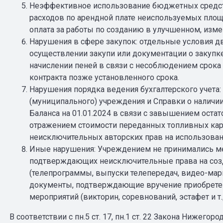
Неэффективное использование бюджетных средств:
расходов по арендной плате неиспользуемых площ
оплата за работы по созданию в улучшенном, изм
Нарушения в сфере закупок: отдельные условия д
осуществлении закупи или документации о закупк
начислении пеней в связи с несоблюдением срока 
контракта позже установленного срока.
Нарушения порядка ведения бухгалтерского учета
(муниципального) учреждения и Справки о наличии
Баланса на 01.01.2024 в связи с завышением оста
отражением стоимости переданных топливных карт;
неисключительных авторских прав на использован
Иные нарушения: Учреждением не принимались м
подтверждающих неисключительные права на соз
(телепрограммы, выпуски телепередач, видео-мар
документы, подтверждающие вручение приобрете
мероприятий (викторин, соревнований, эстафет и т.д
В соответствии с пн.5 ст. 17, пн.1 ст. 22 Закона Нижегор