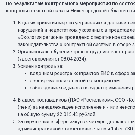
По результатам контрольного мероприятия по состоя
контрольно-счетной палаты Нижегородской области пр
В целях принятия мер по устранению и дальней
нарушений и недостатков, указанных в представл
«Экология региона» проведено оперативное совещ
законодательства о контрактной системе в сфере за
Организовано обучение трех сотрудников контрак
(удостоверения от 08.04.2024).
Усилен контроль за:
ведением реестра контрактов ЕИС в сфере за
своевременной оплатой по контрактам,
соблюдением единого порядка применения раб
В адрес поставщиков (ПАО «Ростелеком», ООО «Ко
(пени) за ненадлежащее исполнение и / или неисп
на общую сумму 22 015,42 рублей.
За нарушения в сфере закупок четыре должностны
административной ответственности по ч.1.4 ст.7.30, ч