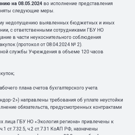
нию на 08.05.2024
во исполнение представления
иняты следующие меры.
шему недопущению выявленных бюджетных и иных
ении, с ответственными сотрудниками ГБУ НО
ание в части неукоснительного соблюдения
купок (протокол от 08.04.2024 № 2).
тной службы Учреждения в объеме 120 часов
купок;
очего плана счетов бухгалтерского учета.
ндор-2») направлены требования об уплате неустойки
олнение обязательств, предусмотренных контрактами
х лица ГБУ НО «Экология региона» привлечены к
.1 ст.7.32.5, ч.2 ст.7.31 КоАП РФ, назначены