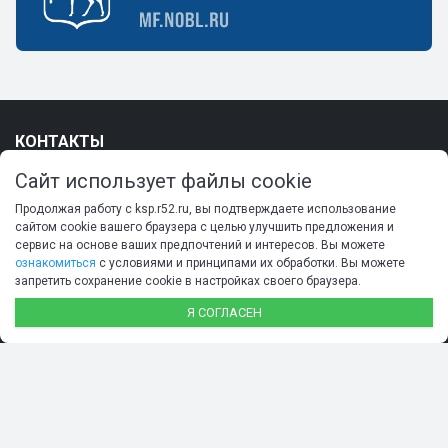
КОНТАКТЫ
603082, г. Нижний Новгород, Кремль, корпус 14
Сайт использует файлы cookie
+7 (831) 416-23-65
Продолжая работу с ksp.r52.ru, вы подтверждаете использование
kspno@ksp.r52.ru
сайтом cookie вашего браузера с целью улучшить предложения и
сервис на основе ваших предпочтений и интересов. Вы можете
ознакомиться
с условиями и принципами их обработки. Вы можете
Нашли ошибку? Сообщите нам!
запретить сохранение cookie в настройках своего браузера.
Выделите и нажмите Ctr+Enter
Я СОГЛАСЕН
МЕНЮ
Главная
О контрольно-счетной палате
Деятельность